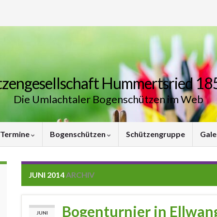
zengesellschaft Hummertsried 185
Die Umlachtaler Bogenschützen im Web
Termine
Bogenschützen
Schützengruppe
Gale
JUNI 2014
ARCHIV
Bogenturnier in Ellwan
JUNI