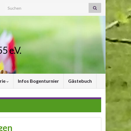
Search for:
5 e.V.
rie
Infos Bogenturnier
Gästebuch
gen