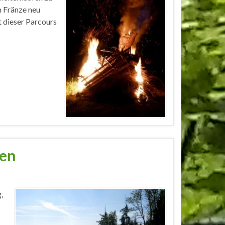
n Fränze neu
t dieser Parcours
ren
,