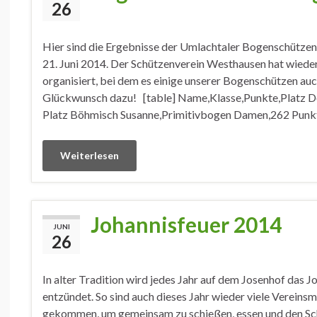
26
Hier sind die Ergebnisse der Umlachtaler Bogenschütze
21. Juni 2014. Der Schützenverein Westhausen hat wieder
organisiert, bei dem es einige unserer Bogenschützen au
Glückwunsch dazu! [table] Name,Klasse,Punkte,Platz D
Platz Böhmisch Susanne,Primitivbogen Damen,262 Punkt
Weiterlesen
Johannisfeuer 2014
JUNI
26
In alter Tradition wird jedes Jahr auf dem Josenhof das J
entzündet. So sind auch dieses Jahr wieder viele Vereinsm
gekommen, um gemeinsam zu schießen, essen und den Sc