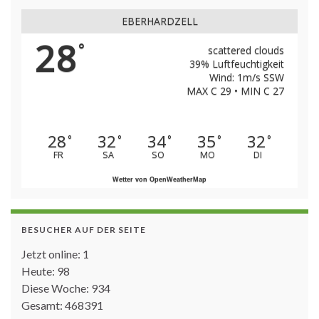
EBERHARDZELL
28
°
scattered clouds
39% Luftfeuchtigkeit
Wind: 1m/s SSW
MAX C 29 • MIN C 27
28
32
34
35
32
°
°
°
°
°
FR
SA
SO
MO
DI
Wetter von OpenWeatherMap
BESUCHER AUF DER SEITE
Jetzt online: 1
Heute: 98
Diese Woche: 934
Gesamt: 468391