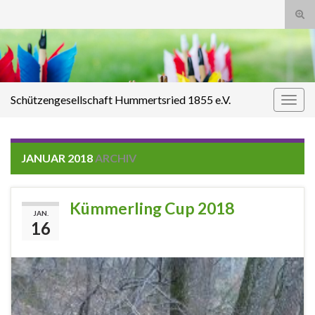
Suc
ums
Search for:
Schützengesellschaft Hummertsried 1855 e.V.
Navi
umsc
JANUAR 2018
ARCHIV
Kümmerling Cup 2018
JAN.
16