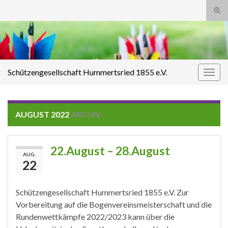
Suc
ums
Search for:
Schützengesellschaft Hummertsried 1855 e.V.
Navi
umsc
AUGUST 2022
ARCHIV
22.August – 28.August
AUG.
22
Schützengesellschaft Hummertsried 1855 e.V. Zur
Vorbereitung auf die Bogenvereinsmeisterschaft und die
Rundenwettkämpfe 2022/2023 kann über die