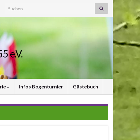
Search for:
5 e.V.
rie
Infos Bogenturnier
Gästebuch