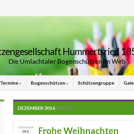
zengesellschaft Hummertsried 185
Die Umlachtaler Bogenschützen im Web
Termine
Bogenschützen
Schützengruppe
Gale
DEZEMBER 2016
ARCHIV
Frohe Weihnachten
DEZ.