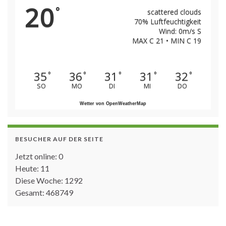
20
°
scattered clouds
70% Luftfeuchtigkeit
Wind: 0m/s S
MAX C 21 • MIN C 19
35
36
31
31
32
°
°
°
°
°
SO
MO
DI
MI
DO
Wetter von OpenWeatherMap
BESUCHER AUF DER SEITE
Jetzt online: 0
Heute: 11
Diese Woche: 1292
Gesamt: 468749