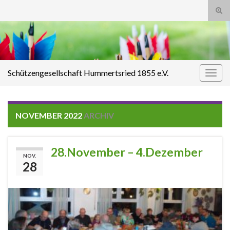
Suc
ums
Search for:
Schützengesellschaft Hummertsried 1855 e.V.
Navi
umsc
NOVEMBER 2022
ARCHIV
28.November – 4.Dezember
NOV.
28