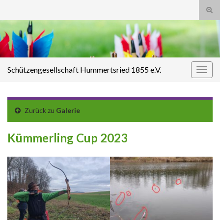
Suc
ums
Search for:
Schützengesellschaft Hummertsried 1855 e.V.
Navi
umsc
Zurück zu
Galerie
Kümmerling Cup 2023