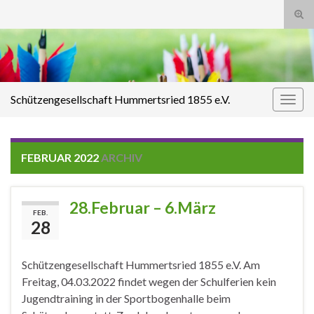
Suc
ums
Search for:
Schützengesellschaft Hummertsried 1855 e.V.
Navi
umsc
FEBRUAR 2022
ARCHIV
28.Februar – 6.März
FEB.
28
Schützengesellschaft Hummertsried 1855 e.V. Am
Freitag, 04.03.2022 findet wegen der Schulferien kein
Jugendtraining in der Sportbogenhalle beim