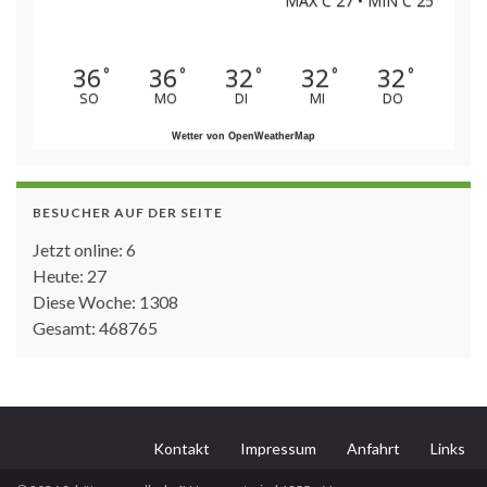
MAX C 27 • MIN C 25
36
36
32
32
32
°
°
°
°
°
SO
MO
DI
MI
DO
Wetter von OpenWeatherMap
BESUCHER AUF DER SEITE
Jetzt online: 6
Heute: 27
Diese Woche: 1308
Gesamt: 468765
Kontakt
Impressum
Anfahrt
Links