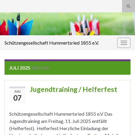
Suc
ums
Search for:
Schützengesellschaft Hummertsried 1855 e.V.
Navi
umsc
JULI 2025
ARCHIV
Jugendtraining / Helferfest
JULI
07
Schützengesellschaft Hummertsried 1855 e.V Das
Jugendtraining am Freitag, 11. Juli 2025 entfällt
(Helferfest). Helferfest Herzliche Einladung der