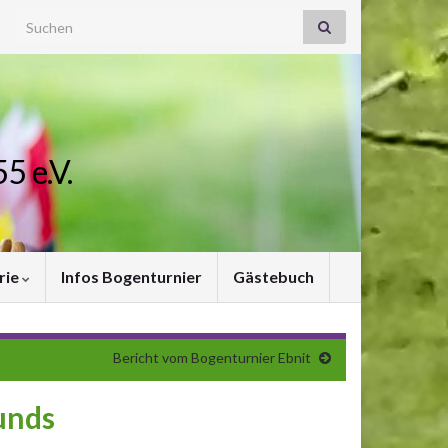
Search for:
5 e.V.
rie
Infos Bogenturnier
Gästebuch
Bericht vom Bogenturnier Ebnit
unds