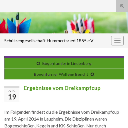
Suc
ums
Search for:
Schützengesellschaft Hummertsried 1855 e.V.
Navi
umsc
Bogenturnier in Lindenberg
Bogenturnier Wolfegg Bericht
Ergebnisse vom Dreikampfcup
APR.
19
Im Folgenden findest du die Ergebnisse vom Dreikampfcup
am 19. April 2014 in Laupheim. Die Disziplinen waren
Bogenschießen, Kegeln und KK-Schießen. Nur durch