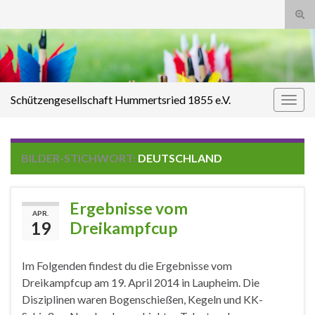
Suc
ums
Search for:
Schützengesellschaft Hummertsried 1855 e.V.
Navi
umsc
BILDER-STICHWORT:
DEUTSCHLAND
Ergebnisse vom
APR.
19
Dreikampfcup
Im Folgenden findest du die Ergebnisse vom
Dreikampfcup am 19. April 2014 in Laupheim. Die
Disziplinen waren Bogenschießen, Kegeln und KK-