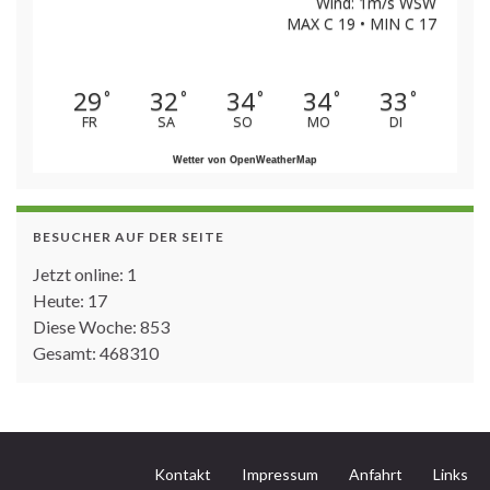
Wind: 1m/s WSW
MAX C 19 • MIN C 17
29
32
34
34
33
°
°
°
°
°
FR
SA
SO
MO
DI
Wetter von OpenWeatherMap
BESUCHER AUF DER SEITE
Jetzt online: 1
Heute: 17
Diese Woche: 853
Gesamt: 468310
Kontakt
Impressum
Anfahrt
Links