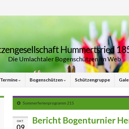
zengesellschaft Hummertsried 185
Die Umlachtaler Bogenschützen im Web
Termine
Bogenschützen
Schützengruppe
Gale
Sommerferienprogramm 215
Bericht Bogenturnier H
OKT.
09