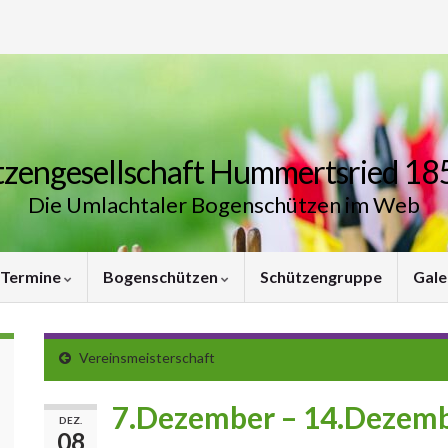
zengesellschaft Hummertsried 185
Die Umlachtaler Bogenschützen im Web
Termine
Bogenschützen
Schützengruppe
Gale
Vereinsmeisterschaft
7.Dezember – 14.Dezem
DEZ.
08