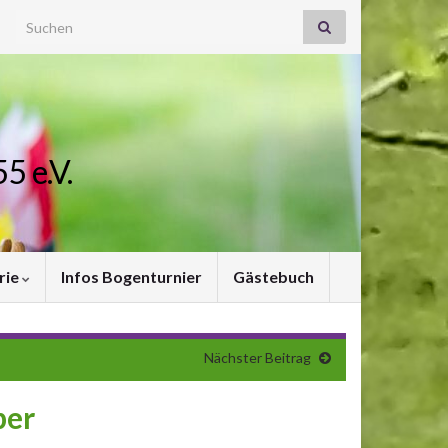
Search for:
5 e.V.
rie
Infos Bogenturnier
Gästebuch
Nächster Beitrag
ber