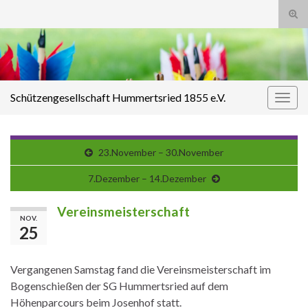
Suc
ums
Search for:
Schützengesellschaft Hummertsried 1855 e.V.
Navi
umsc
23.November – 30.November
7.Dezember – 14.Dezember
Vereinsmeisterschaft
NOV.
25
Vergangenen Samstag fand die Vereinsmeisterschaft im
Bogenschießen der SG Hummertsried auf dem
Höhenparcours beim Josenhof statt.