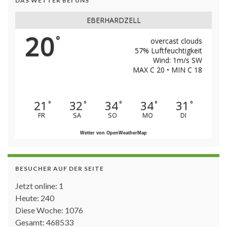
DAS WETTER BEI UNS
EBERHARDZELL
20
°
overcast clouds
57% Luftfeuchtigkeit
Wind: 1m/s SW
MAX C 20 • MIN C 18
21
32
34
34
31
°
°
°
°
°
FR
SA
SO
MO
DI
Wetter von OpenWeatherMap
BESUCHER AUF DER SEITE
Jetzt online: 1
Heute: 240
Diese Woche: 1076
Gesamt: 468533