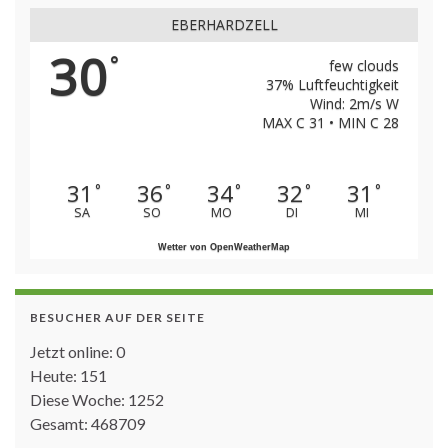
EBERHARDZELL
30
°
few clouds
37% Luftfeuchtigkeit
Wind: 2m/s W
MAX C 31 • MIN C 28
31
36
34
32
31
°
°
°
°
°
SA
SO
MO
DI
MI
Wetter von OpenWeatherMap
BESUCHER AUF DER SEITE
Jetzt online: 0
Heute: 151
Diese Woche: 1252
Gesamt: 468709