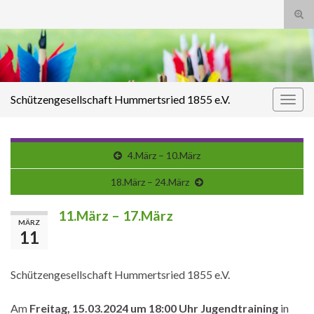
Suc
ums
Search for:
Schützengesellschaft Hummertsried 1855 e.V.
Navi
umsc
4.März – 10.März
18.März – 24.März
11.März – 17.März
MÄRZ
11
Schützengesellschaft Hummertsried 1855 e.V.
Am
Freitag, 15.03.2024 um 18:00 Uhr Jugendtraining
in