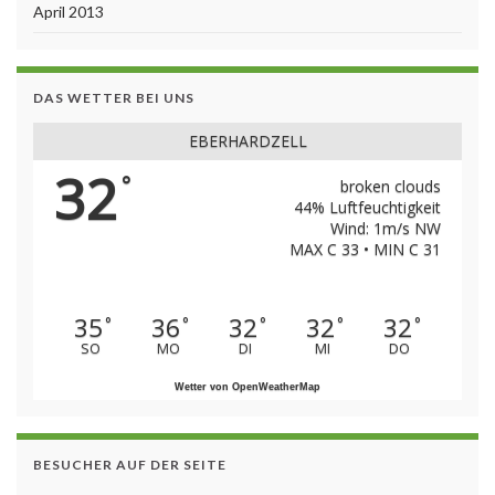
April 2013
DAS WETTER BEI UNS
EBERHARDZELL
32
°
broken clouds
44% Luftfeuchtigkeit
Wind: 1m/s NW
MAX C 33 • MIN C 31
35
36
32
32
32
°
°
°
°
°
SO
MO
DI
MI
DO
Wetter von OpenWeatherMap
BESUCHER AUF DER SEITE