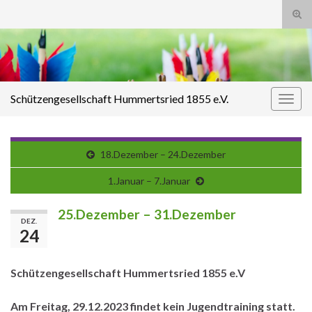
Suc
ums
Search for:
Schützengesellschaft Hummertsried 1855 e.V.
Navi
umsc
18.Dezember – 24.Dezember
1.Januar – 7.Januar
25.Dezember – 31.Dezember
DEZ.
24
Schützengesellschaft Hummertsried 1855 e.V
Am
Freitag, 29.12.2023 findet kein Jugendtraining statt.