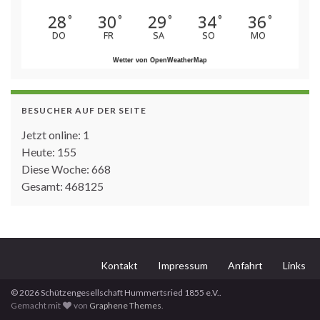
28
30
29
34
36
°
°
°
°
°
DO
FR
SA
SO
MO
Wetter von OpenWeatherMap
BESUCHER AUF DER SEITE
Jetzt online: 1
Heute: 155
Diese Woche: 668
Gesamt: 468125
Kontakt
Impressum
Anfahrt
Links
© 2026 Schützengesellschaft Hummertsried 1855 e.V..
Gemacht mit
von
Graphene Themes
.