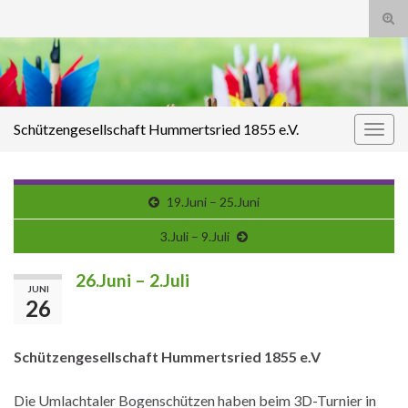
Suc
ums
Search for:
Schützengesellschaft Hummertsried 1855 e.V.
Navi
umsc
19.Juni – 25.Juni
3.Juli – 9.Juli
26.Juni – 2.Juli
JUNI
26
Schützengesellschaft Hummertsried 1855 e.V
Die Umlachtaler Bogenschützen haben beim 3D-Turnier in