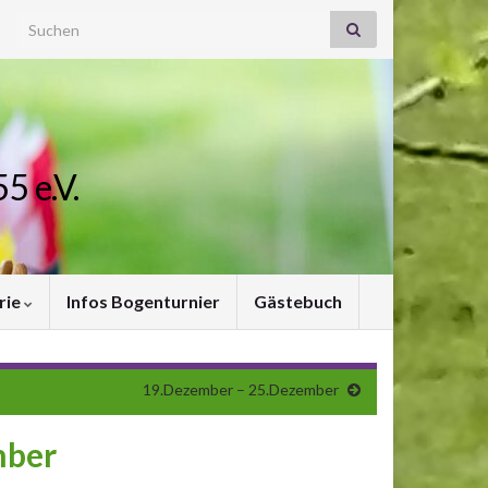
Search for:
5 e.V.
rie
Infos Bogenturnier
Gästebuch
19.Dezember – 25.Dezember
mber