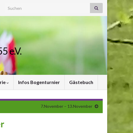
Search for:
5 e.V.
rie
Infos Bogenturnier
Gästebuch
7.November – 13.November
r