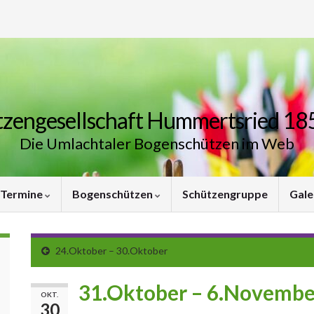
zengesellschaft Hummertsried 185
Die Umlachtaler Bogenschützen im Web
Termine
Bogenschützen
Schützengruppe
Gale
24.Oktober – 30.Oktober
31.Oktober – 6.Novembe
OKT.
30