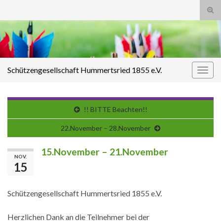
Suc
ums
Search for:
Schützengesellschaft Hummertsried 1855 e.V.
Navi
umsc
!! BITTE Beachten!!
22.November – 28.November
15.November – 21.November
NOV.
15
Schützengesellschaft Hummertsried 1855 e.V.
Herzlichen Dank an die Teilnehmer bei der