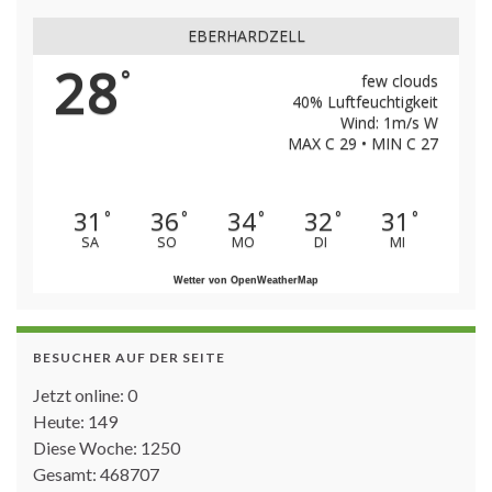
EBERHARDZELL
28
°
few clouds
40% Luftfeuchtigkeit
Wind: 1m/s W
MAX C 29 • MIN C 27
31
36
34
32
31
°
°
°
°
°
SA
SO
MO
DI
MI
Wetter von OpenWeatherMap
BESUCHER AUF DER SEITE
Jetzt online: 0
Heute: 149
Diese Woche: 1250
Gesamt: 468707