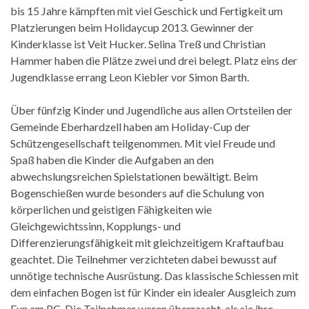
bis 15 Jahre kämpften mit viel Geschick und Fertigkeit um
Platzierungen beim Holidaycup 2013. Gewinner der
Kinderklasse ist Veit Hucker. Selina Treß und Christian
Hammer haben die Plätze zwei und drei belegt. Platz eins der
Jugendklasse errang Leon Kiebler vor Simon Barth.
Über fünfzig Kinder und Jugendliche aus allen Ortsteilen der
Gemeinde Eberhardzell haben am Holiday-Cup der
Schützengesellschaft teilgenommen. Mit viel Freude und
Spaß haben die Kinder die Aufgaben an den
abwechslungsreichen Spielstationen bewältigt. Beim
Bogenschießen wurde besonders auf die Schulung von
körperlichen und geistigen Fähigkeiten wie
Gleichgewichtssinn, Kopplungs- und
Differenzierungsfähigkeit mit gleichzeitigem Kraftaufbau
geachtet. Die Teilnehmer verzichteten dabei bewusst auf
unnötige technische Ausrüstung. Das klassische Schiessen mit
dem einfachen Bogen ist für Kinder ein idealer Ausgleich zum
Fun am PC. Die Teilnehmer waren überrascht, als sie ihre