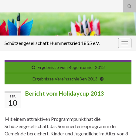
Suc
ums
Search for:
Schützengesellschaft Hummertsried 1855 e.V.
Navi
umsc
Ergebnisse vom Bogenturnier 2013
Ergebnisse Vereinsschießen 2013
Bericht vom Holidaycup 2013
SEP.
10
Mit einem attraktiven Programmpunkt hat die
Schützengesellschaft das Sommerferienprogramm der
Gemeinde bereichert. Kinder und Jugendliche im Alter von 8