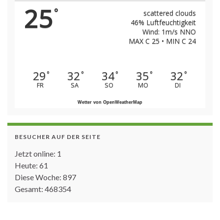
25
°
scattered clouds
46% Luftfeuchtigkeit
Wind: 1m/s NNO
MAX C 25 • MIN C 24
29
32
34
35
32
°
°
°
°
°
FR
SA
SO
MO
DI
Wetter von OpenWeatherMap
BESUCHER AUF DER SEITE
Jetzt online: 1
Heute: 61
Diese Woche: 897
Gesamt: 468354