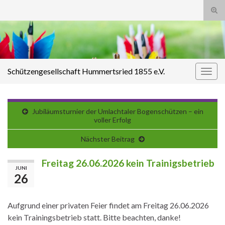
Suc
ums
Search for:
Schützengesellschaft Hummertsried 1855 e.V.
Navi
umsc
Jubiläumsturnier der Umlachtaler Bogenschützen – ein
voller Erfolg
Nächster Beitrag
Freitag 26.06.2026 kein Trainigsbetrieb
JUNI
26
Aufgrund einer privaten Feier findet am Freitag 26.06.2026
kein Trainingsbetrieb statt. Bitte beachten, danke!