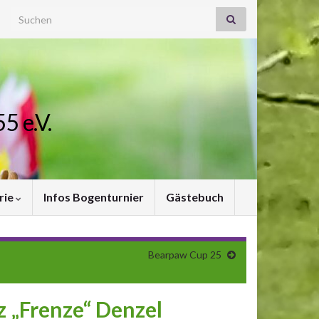
Search for:
5 e.V.
rie
Infos Bogenturnier
Gästebuch
Bearpaw Cup 25
z „Frenze“ Denzel