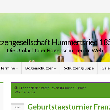
zengesellschaft Hummertsried 185
Die Umlachtaler Bogenschützen im Web
Termine
Bogenschützen
Schützengruppe
Gale
Hier noch der Parcourplan für unser Turnier
Wochenende
Geburtstagsturnier Fran
JUNI