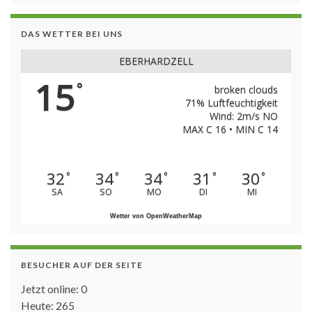
DAS WETTER BEI UNS
EBERHARDZELL
15
°
broken clouds
71% Luftfeuchtigkeit
Wind: 2m/s NO
MAX C 16 • MIN C 14
32
34
34
31
30
°
°
°
°
°
SA
SO
MO
DI
MI
Wetter von OpenWeatherMap
BESUCHER AUF DER SEITE
Jetzt online: 0
Heute: 265