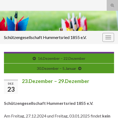
Suc
ums
Search for:
Schützengesellschaft Hummertsried 1855 e.V.
Navi
umsc
16.Dezember – 22.Dezember
30.Dezember – 5.Januar
23.Dezember – 29.Dezember
DEZ.
23
Schützengesellschaft Hummertsried 1855 e.V.
Am Freitag, 27.12.2024 und Freitag, 03.01.2025 findet
kein