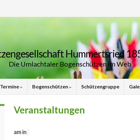
zengesellschaft Hummertsried 185
Die Umlachtaler Bogenschützen im Web
Termine
Bogenschützen
Schützengruppe
Gale
Veranstaltungen
am in