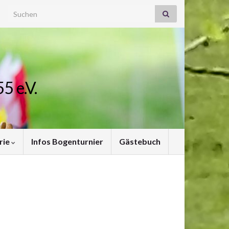
Search for:
5 e.V.
rie
Infos Bogenturnier
Gästebuch